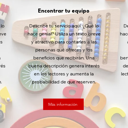
Encontrar tu equipo
 lo
Describe tu servicio aquí. ¿Qué lo
De
reve
hace genial? Utiliza un texto breve
hac
as
y atractivo para contarles a las
personas qué ofreces y los
a
beneficios que recibirán. Una
ben
rés
buena descripción genera interés
de
en los lectores y aumenta la
lec
.
probabilidad de que reserven.
Más información