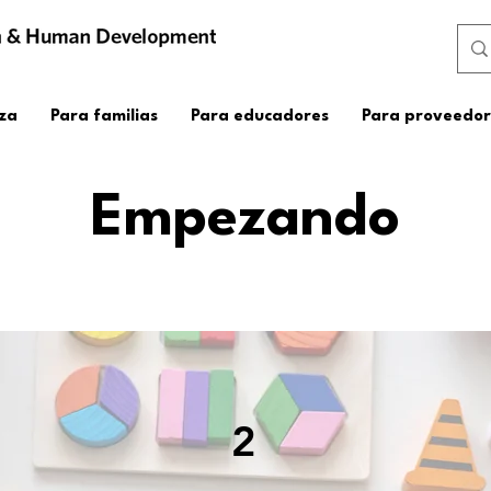
za
Para familias
Para educadores
Para proveedor
Empezando
2