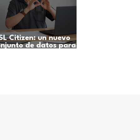
SL Citizen: un nuevo
onjunto de datos para
 tecnología del lenguaje
e señas