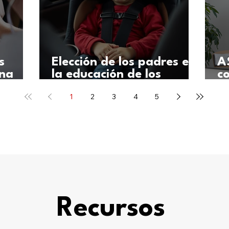
s
Elección de los padres en
A
ena
la educación de los
c
ra
sordos
la
1
2
3
4
5
d
iva?
Recursos