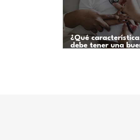
¿Qué característica
debe tener una bu
atención médica pa
niños sordos y con
discapacidad audit