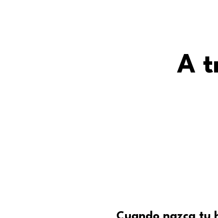
A t
Cuando nazca tu hi