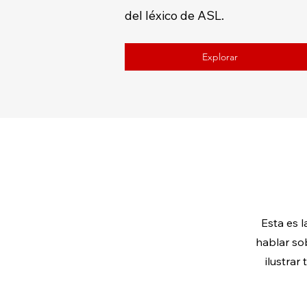
del léxico de ASL.
Explorar
Esta es l
hablar sob
ilustrar