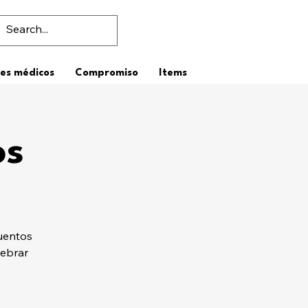
es médicos
Compromiso
Items
os
uentos
lebrar