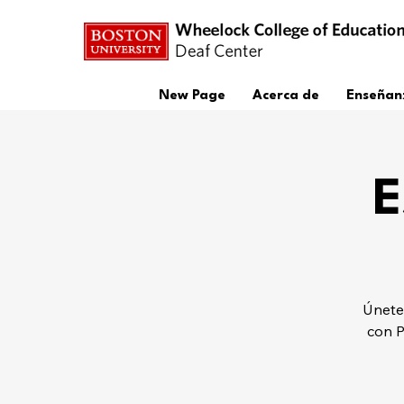
New Page
Acerca de
Enseñan
E
Únete
con P