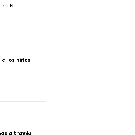
elli, N.
 a los niños
ñas a través