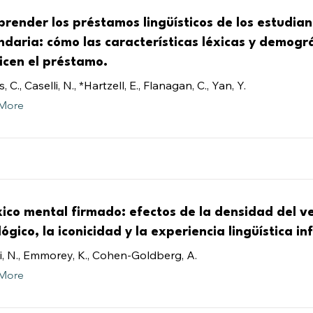
render los préstamos lingüísticos de los estudian
ndaria: cómo las características léxicas y demogr
icen el préstamo.
 C., Caselli, N., *Hartzell, E., Flanagan, C., Yan, Y.
More
éxico mental firmado: efectos de la densidad del v
ógico, la iconicidad y la experiencia lingüística inf
i, N., Emmorey, K., Cohen-Goldberg, A.
More