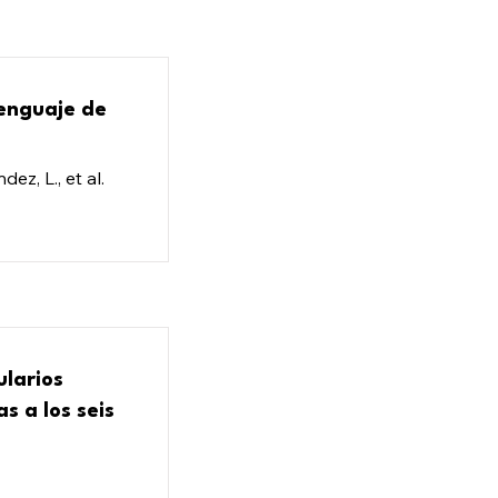
lenguaje de
ez, L., et al.
ularios
s a los seis