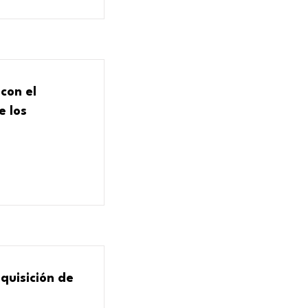
con el
e los
quisición de