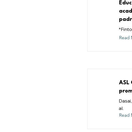
Educ
acad
padr
*Finton
Read 
ASL 
prom
Dasai,
al.
Read 