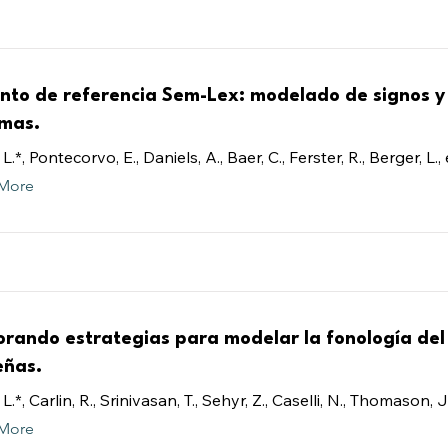
unto de referencia Sem-Lex: modelado de signos y
mas.
L.*, Pontecorvo, E., Daniels, A., Baer, C., Ferster, R., Berger, L., e
More
orando estrategias para modelar la fonología del
eñas.
 L.*, Carlin, R., Srinivasan, T., Sehyr, Z., Caselli, N., Thomason, J
More