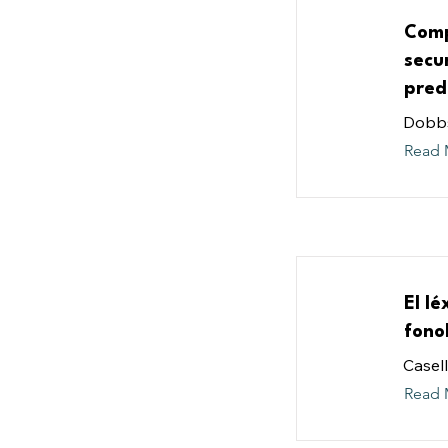
Comp
secu
pred
Dobbs,
Read 
El l
fonol
Casell
Read 