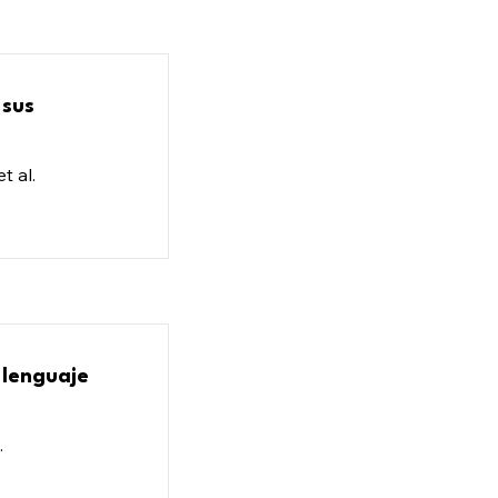
 sus
t al.
 lenguaje
.