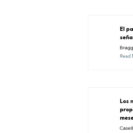
El p
seña
Bragg,
Read 
Los 
prop
mese
Casell