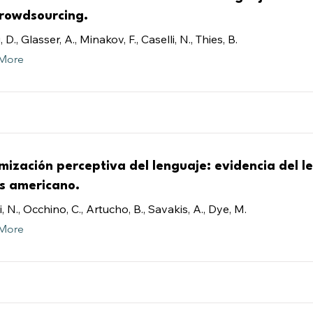
crowdsourcing.
 D., Glasser, A., Minakov, F., Caselli, N., Thies, B.
More
mización perceptiva del lenguaje: evidencia del l
s americano.
i, N., Occhino, C., Artucho, B., Savakis, A., Dye, M.
More