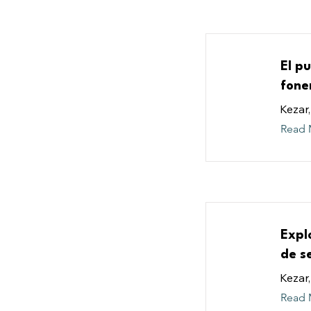
El p
fone
Kezar, 
Read 
Expl
de s
Kezar,
Read 