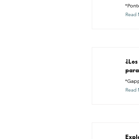
*Ponte
Read 
¿Los
para
*Gappm
Read 
Expl