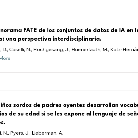
anorama FATE de los conjuntos de datos de IA en 
s: una perspectiva interdisciplinaria.
 D., Caselli, N., Hochgesang, J., Huenerfauth, M., Katz-Hernánd
More
niños sordos de padres oyentes desarrollan vocab
ios de su edad si se les expone al lenguaje de seña
s.
i, N., Pyers, J., Lieberman, A.