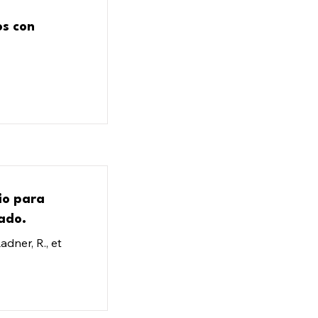
os con
io para
ado.
Ladner, R., et