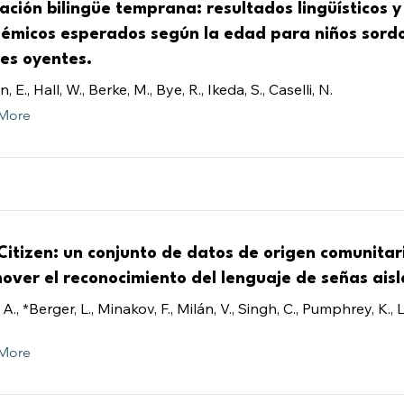
ación bilingüe temprana: resultados lingüísticos y
émicos esperados según la edad para niños sord
es oyentes.
, E., Hall, W., Berke, M., Bye, R., Ikeda, S., Caselli, N.
More
Citizen: un conjunto de datos de origen comunitar
over el reconocimiento del lenguaje de señas aisl
 A., *Berger, L., Minakov, F., Milán, V., Singh, C., Pumphrey, K., 
More