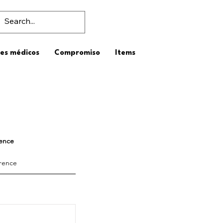
es médicos
Compromiso
Items
rence