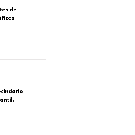
tes de
áficas
ecindario
antil.