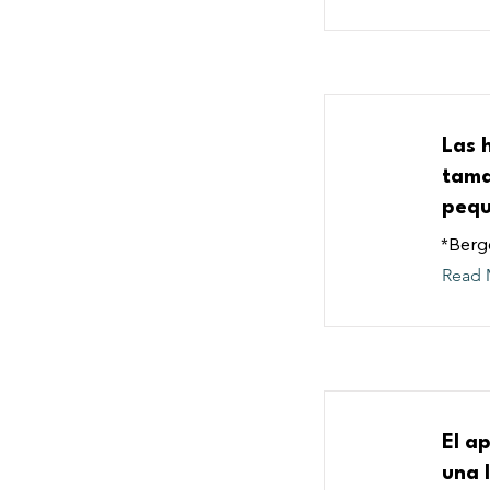
Las 
tama
pequ
*Berge
Read 
El a
una 